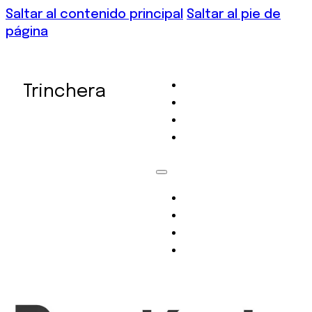
Saltar al contenido principal
Saltar al pie de
página
NOSOTROS
Trinchera
PROYECTOS
SERVICIOS
CONTACTO
Nosotros
Proyectos
Servicios
Contacto