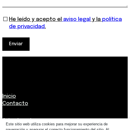
He leído y acepto el
aviso legal
y la
política
de privacidad
.
Enviar
Trinchera
Inicio
Contacto
Aviso Legal
Este sitio web utiliza cookies para mejorar su experiencia de
Política de privacidad
navegación y asegurar el correcto funcionamiento del sitio. Al